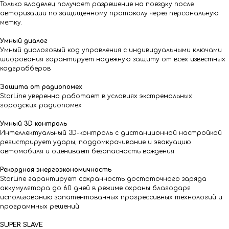
Только владелец получает разрешение на поездку после
авторизации по защищенному протоколу через персональную
метку.
Умный диалог
Умный диалоговый код управления c индивидуальными ключами
шифрования гарантирует надежную защиту от всех известных
кодграбберов
Защита от радиопомех
StarLine уверенно работает в условиях экстремальных
городских радиопомех
Умный 3D контроль
Интеллектуальный 3D-контроль с дистанционной настройкой
регистрирует удары, поддомкрачивание и эвакуацию
автомобиля и оценивает безопасность вождения
Рекордная энергоэкономичность
StarLine гарантирует сохранность достаточного заряда
аккумулятора до 60 дней в режиме охраны благодаря
использованию запатентованных прогрессивных технологий и
программных решений
SUPER SLAVE