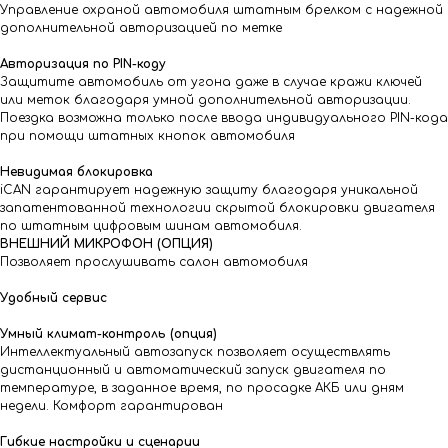
Управление охраной автомобиля штатным брелком с надежной
дополнительной авторизацией по метке
Авторизация по PIN-коду
Защитите автомобиль от угона даже в случае кражи ключей
или меток благодаря умной дополнительной авторизации.
Поездка возможна только после ввода индивидуального PIN-кода
при помощи штатных кнопок автомобиля
Невидимая блокировка
iCAN гарантирует надежную защиту благодаря уникальной
запатентованной технологии скрытой блокировки двигателя
по штатным цифровым шинам автомобиля.
ВНЕШНИЙ МИКРОФОН (ОПЦИЯ)
Позволяет прослушивать салон автомобиля
Удобный сервис
Умный климат-контроль (опция)
Интеллектуальный автозапуск позволяет осуществлять
дистанционный и автоматический запуск двигателя по
температуре, в заданное время, по просадке АКБ или дням
недели. Комфорт гарантирован
Гибкие настройки и сценарии