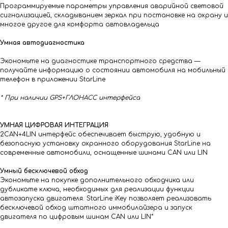
Программируемые параметры управления аварийной световой
сигнализацией, складыванием зеркал при постановке на охрану и
многое другое для комфорта автовладельца
Умная автодиагностика
Экономьте на диагностике транспортного средства —
получайте информацию о состоянии автомобиля на мобильный
телефон в приложении StarLine
* При наличии GPS+ГЛОНАСС интерфейса
УМНАЯ ЦИФРОВАЯ ИНТЕГРАЦИЯ
2CAN+4LIN интерфейс обеспечивает быструю, удобную и
безопасную установку охранного оборудования StarLine на
современные автомобили, оснащенные шинами CAN или LIN
Умный бесключевой обход
Экономьте на покупке дополнительного обходчика или
дубликате ключа, необходимых для реализации функции
автозапуска двигателя. StarLine iKey позволяет реализовать
бесключевой обход штатного иммобилайзера и запуск
двигателя по цифровым шинам CAN или LIN*