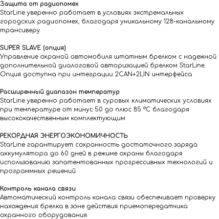
Защита от радиопомех
StarLine уверенно работает в условиях экстремальных
городских радиопомех, благодаря уникальному 128-канальному
трансиверу
SUPER SLAVE (опция)
Управление охраной автомобиля штатным брелком с надежной
дополнительной диалоговой авторизацией брелком StarLine.
Опция доступна при интеграции 2CAN+2LIN интерфейса
Расширенный диапазон температур
StarLine уверенно работает в суровых климатических условиях
при температуре от минус 50 до плюс 85 °С благодаря
высококачественным комплектующим
РЕКОРДНАЯ ЭНЕРГОЭКОНОМИЧНОСТЬ
StarLine гарантирует сохранность достаточного заряда
аккумулятора до 60 дней в режиме охраны благодаря
использованию запатентованных прогрессивных технологий и
программных решений
Контроль канала связи
Автоматический контроль канала связи обеспечивает проверку
нахождения брелка в зоне действия приемопередатчика
охранного оборудования