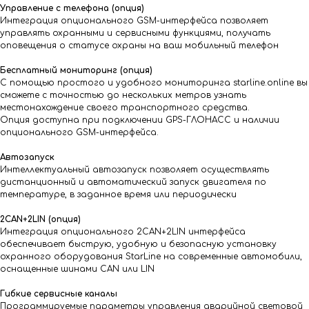
Управление с телефона (опция)
Интеграция опционального GSM-интерфейса позволяет
управлять охранными и сервисными функциями, получать
оповещения о статусе охраны на ваш мобильный телефон
Бесплатный мониторинг (опция)
С помощью простого и удобного мониторинга starline.online вы
сможете с точностью до нескольких метров узнать
местонахождение своего транспортного средства.
Опция доступна при подключении GPS-ГЛОНАСС и наличии
опционального GSM-интерфейса.
Автозапуск
Интеллектуальный автозапуск позволяет осуществлять
дистанционный и автоматический запуск двигателя по
температуре, в заданное время или периодически
2CAN+2LIN (опция)
Интеграция опционального 2CAN+2LIN интерфейса
обеспечивает быструю, удобную и безопасную установку
охранного оборудования StarLine на современные автомобили,
оснащенные шинами CAN или LIN
Гибкие сервисные каналы
Программируемые параметры управления аварийной световой