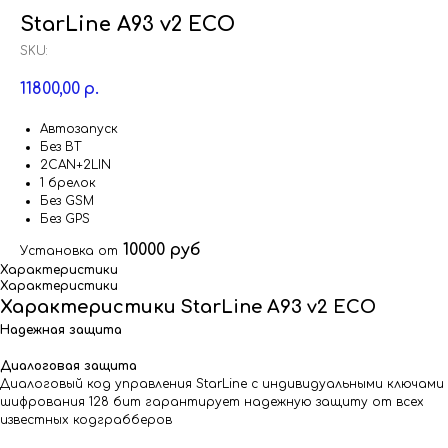
StarLine A93 v2 ECO
SKU:
11800,00
р.
Автозапуск
Без BT
2CAN+2LIN
1 брелок
Без GSM
Без GPS
10000 руб
Установка от
Характеристики
Характеристики
Характеристики StarLine A93 v2 ECO
Надежная защита
Диалоговая защита
Диалоговый код управления StarLine c индивидуальными ключами
шифрования 128 бит гарантирует надежную защиту от всех
известных кодграбберов