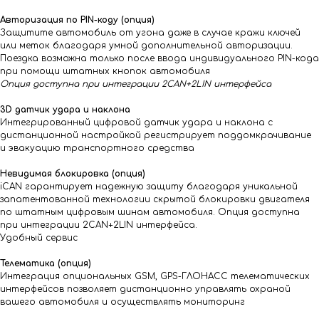
Авторизация по PIN-коду (опция)
Защитите автомобиль от угона даже в случае кражи ключей
или меток благодаря умной дополнительной авторизации.
Поездка возможна только после ввода индивидуального PIN-кода
при помощи штатных кнопок автомобиля
Опция доступна при интеграции 2CAN+2LIN интерфейса
3D датчик удара и наклона
Интегрированный цифровой датчик удара и наклона с
дистанционной настройкой регистрирует поддомкрачивание
и эвакуацию транспортного средства
Невидимая блокировка (опция)
iCAN гарантирует надежную защиту благодаря уникальной
запатентованной технологии скрытой блокировки двигателя
по штатным цифровым шинам автомобиля. Опция доступна
при интеграции 2CAN+2LIN интерфейса.
Удобный сервис
Телематика (опция)
Интеграция опциональных GSM, GPS-ГЛОНАСС телематических
интерфейсов позволяет дистанционно управлять охраной
вашего автомобиля и осуществлять мониторинг